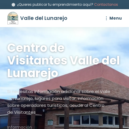
¿Quieres publicar tu emprendimiento aquí?
Contactanos
Valle del Lunarejo
Menu
Centro de
Visitantes Valle del
Lunarejo
Si necesitas información adicional sobre el Valle
del Lunarejo, lugares para visitar, información
sobre operadores turísticos, acude al Centro
de Visitantes
Información