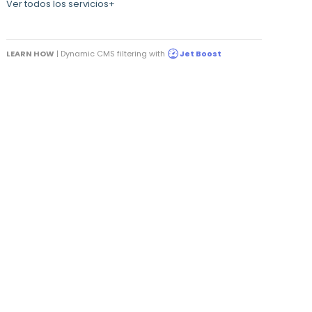
Ver todos los servicios+
LEARN HOW
| Dynamic CMS filtering with
Jet Boost