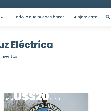
Todo lo que puedes hacer
Alojamiento
z Eléctrica
amientos
U$S
20
FROM
/NOCHE