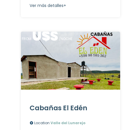
Ver más detalles+
U$S
FROM
/NOCHE
Cabañas El Edén
Location
Valle del Lunarejo