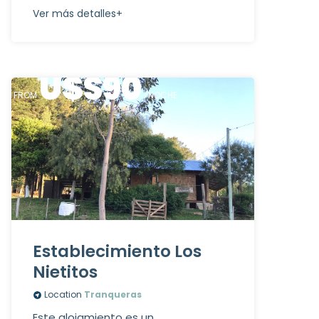
Ver más detalles+
U$S
90
FROM
/NOCHE
Establecimiento Los
Nietitos
Location
Tranqueras
Este alojamiento es un