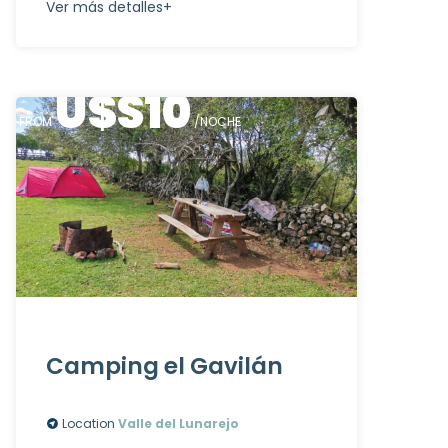
Ver más detalles+
U$S
10
FROM
/NOCHE
Camping el Gavilán
Location
Valle del Lunarejo